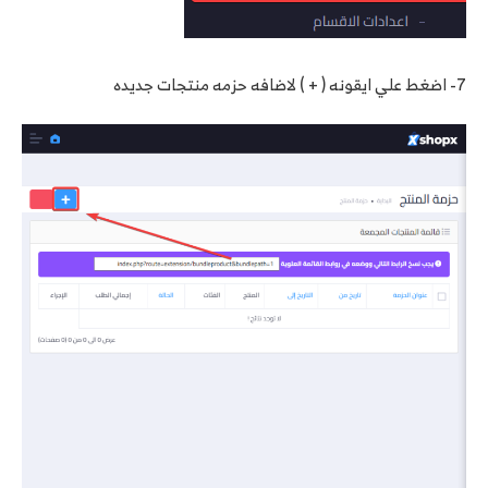
7- اضغط علي ايقونه ( + ) لاضافه حزمه منتجات جديده