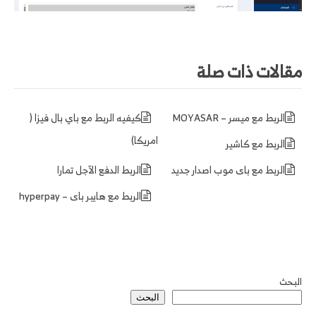
مقالات ذات صلة
الربط مع ميسر – MOYASAR
كيفيه الربط مع باي بال فيزا (
امريكا)
الربط مع كاشير
الربط مع باى موب اصدار جديد
الربط الدفع الآجل تمارا
الربط مع هايبر باى – hyperpay
البحث
البحث