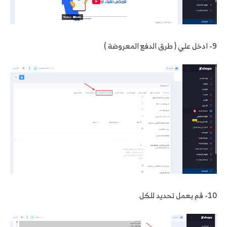
9- ادخل علي ( طرق الدفع المعروضة )
10- قم بعمل تحديد للكل