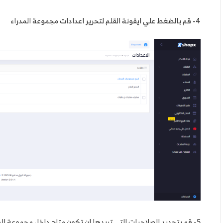
4- قم بالضغط علي ايقونة القلم لتحرير اعدادات مجموعة المدراء
5- قم بتحديد الصلاحيات التي تريدها ان تكون متاح داخل مجموعة المدراء وبعد الانتهاء قم بعمل حفظ