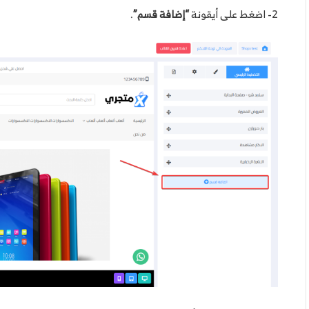
2- اضغط على أيقونة
“إضافة قسم”
.