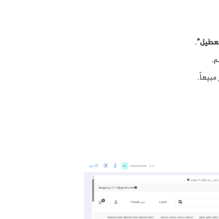
عطيل”
.
م.
بيعاً.