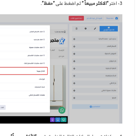
3- اختر
“الاكثر مبيعاً “
ثم اضغط على
“حفظ”
.