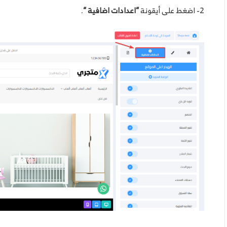
2- اضغط على أيقونة
“اعدادات اضافية “
.