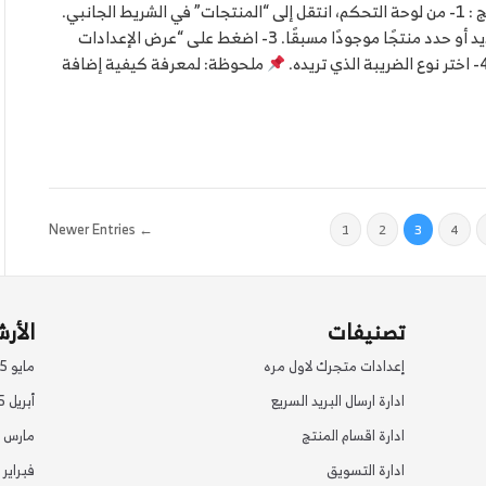
خطوات اضافة سعر الضريبة علي المنتج : 1- من لوحة التحكم، انتقل إلى “المنتجات” في الشريط الجانبي.
2- اضغط على “إدراج” لإضافة منتج جديد أو حدد منتجًا موجودًا مسبقًا. 3- اضغط على “عرض الإعدادات
ملحوظة: لمعرفة كيفية إضافة
← Newer Entries
1
2
3
4
تصنيفات
الأر
إعدادات متجرك لاول مره
مايو 2025
ادارة ارسال البريد السريع
أبريل 2025
ادارة اقسام المنتج
مارس 2025
ادارة التسويق
فبراير 2025